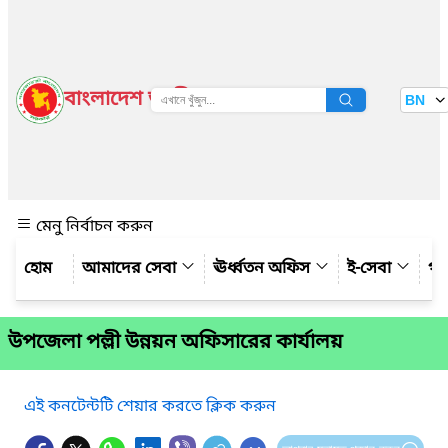
বাংলাদেশ জাতীয় তথ্য বাতায়ন
BN
দেখুন
মেনু নির্বাচন করুন
আমাদের সেবা
ঊর্ধ্বতন অফিস
ই-সেবা
গ্য
উপজেলা পল্লী উন্নয়ন অফিসারের কার্যালয়
এই কনটেন্টটি শেয়ার করতে ক্লিক করুন