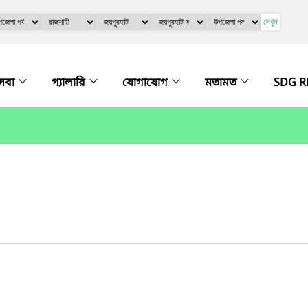
দেখুন
সেবা
গ্যালারি
যোগাযোগ
মতামত
SDG R