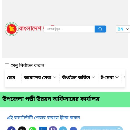
বাংলাদেশ জাতীয় তথ্য বাতায়ন
BN
দেখুন
মেনু নির্বাচন করুন
আমাদের সেবা
ঊর্ধ্বতন অফিস
ই-সেবা
গ্য
উপজেলা পল্লী উন্নয়ন অফিসারের কার্যালয়
এই কনটেন্টটি শেয়ার করতে ক্লিক করুন