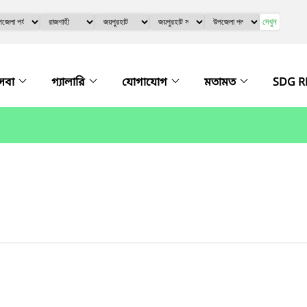
দেখুন
সেবা
গ্যালারি
যোগাযোগ
মতামত
SDG R