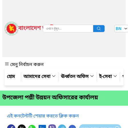
বাংলাদেশ জাতীয় তথ্য বাতায়ন
BN
দেখুন
মেনু নির্বাচন করুন
আমাদের সেবা
ঊর্ধ্বতন অফিস
ই-সেবা
গ্য
উপজেলা পল্লী উন্নয়ন অফিসারের কার্যালয়
এই কনটেন্টটি শেয়ার করতে ক্লিক করুন