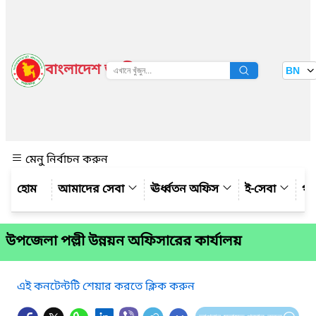
বাংলাদেশ জাতীয় তথ্য বাতায়ন
BN
দেখুন
মেনু নির্বাচন করুন
আমাদের সেবা
ঊর্ধ্বতন অফিস
ই-সেবা
গ্য
উপজেলা পল্লী উন্নয়ন অফিসারের কার্যালয়
এই কনটেন্টটি শেয়ার করতে ক্লিক করুন