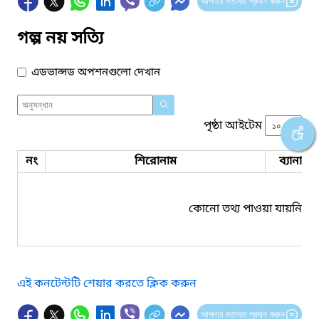
আপনার মতামত প্রদান করুন
গল্প নয় সত্যি
এডভান্সড অপশনগুলো দেখান
পৃষ্ঠা আইটেম
নং
শিরোনাম
ব্যানার 
কোনো তথ্য পাওয়া যায়নি।
এই কনটেন্টটি শেয়ার করতে ক্লিক করুন
আপনার মতামত প্রদান করুন