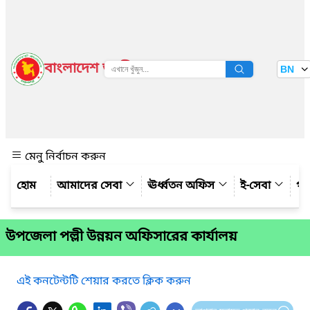
বাংলাদেশ জাতীয় তথ্য বাতায়ন
BN
দেখুন
মেনু নির্বাচন করুন
আমাদের সেবা
ঊর্ধ্বতন অফিস
ই-সেবা
গ্য
উপজেলা পল্লী উন্নয়ন অফিসারের কার্যালয়
এই কনটেন্টটি শেয়ার করতে ক্লিক করুন