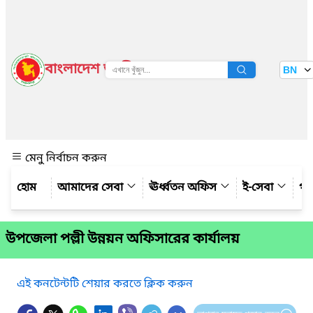
বাংলাদেশ জাতীয় তথ্য বাতায়ন
BN
দেখুন
মেনু নির্বাচন করুন
আমাদের সেবা
ঊর্ধ্বতন অফিস
ই-সেবা
গ্য
উপজেলা পল্লী উন্নয়ন অফিসারের কার্যালয়
এই কনটেন্টটি শেয়ার করতে ক্লিক করুন