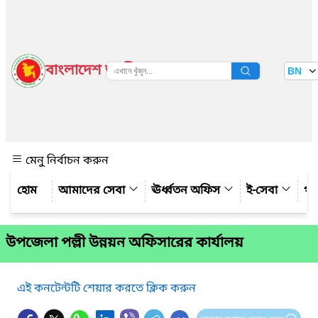
বাংলাদেশ জাতীয় তথ্য বাতায়ন
BN
দেখুন
মেনু নির্বাচন করুন
আমাদের সেবা
ঊর্ধ্বতন অফিস
ই-সেবা
গ্য
উপজেলা পল্লী উন্নয়ন অফিসারের কার্যালয়
এই কনটেন্টটি শেয়ার করতে ক্লিক করুন