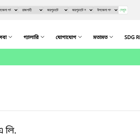
দেখুন
সেবা
গ্যালারি
যোগাযোগ
মতামত
SDG R
 লি.