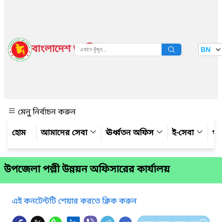
বাংলাদেশ জাতীয় তথ্য বাতায়ন
BN
দেখুন
মেনু নির্বাচন করুন
আমাদের সেবা
ঊর্ধ্বতন অফিস
ই-সেবা
গ্য
উপজেলা পল্লী উন্নয়ন অফিসারের কার্যালয়
এই কনটেন্টটি শেয়ার করতে ক্লিক করুন