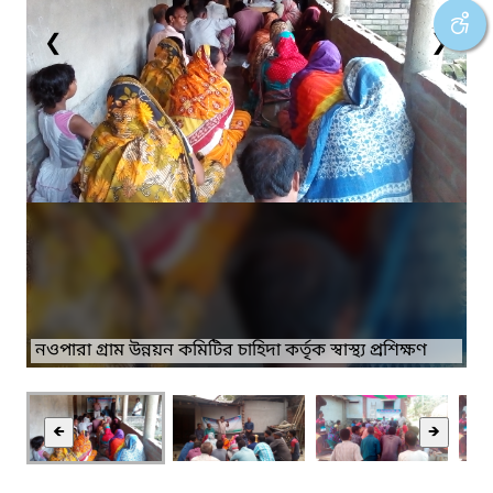
❮
❯
নওপারা গ্রাম উন্নয়ন কমিটির চাহিদা কর্তৃক স্বাস্থ্য প্রশিক্ষণ
🡸
🡺