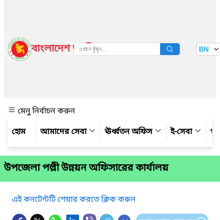
বাংলাদেশ জাতীয় তথ্য বাতায়ন
BN
দেখুন
মেনু নির্বাচন করুন
আমাদের সেবা
ঊর্ধ্বতন অফিস
ই-সেবা
গ্য
উপজেলা পল্লী উন্নয়ন অফিসারের কার্যালয়
এই কনটেন্টটি শেয়ার করতে ক্লিক করুন