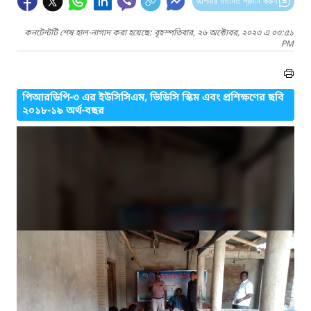
আপনার মতামত প্রদান করুন
কনটেন্টটি শেষ হাল-নাগাদ করা হয়েছে: বৃহস্পতিবার, ২৬ অক্টোবর, ২০২৩ এ ০৩:৫১
PM
পিআরডিপি-৩ এর ইউসিসিএম, ভিডিসি স্কিম এবং প্রশিক্ষণের ছবি
২০১৮-১৯ অর্থ-বছর